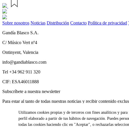
Sobre nosotros
Noticias
Distribución
Contacto
Política de privacidad
Gandía Blasco S.A.
C/ Músico Vert nº4
Ontinyent, Valencia
info@gandiablasco.com
Tel +34 962 911 320
CIF: ESA46011888
Subscríbete a nuestra newsletter
Para estar al tanto de todas nuestras noticias y recibir contenido exclu
Utilizamos cookies propias y de terceros con fines analíticos y par
perfil elaborado a partir de tus hábitos de navegación. Puedes perso
All Rights Reserved. © Gandia Blasco. 2024
todas las cookies haciendo clic en "Aceptar", o rechazarlas selecc