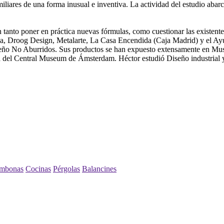
iares de una forma inusual e inventiva. La actividad del estudio abarc
n tanto poner en práctica nuevas fórmulas, como cuestionar las existente
 Droog Design, Metalarte, La Casa Encendida (Caja Madrid) y el Ayunt
eño No Aburridos. Sus productos se han expuesto extensamente en M
del Central Museum de Ámsterdam. Héctor estudió Diseño industrial y
mbonas
Cocinas
Pérgolas
Balancines