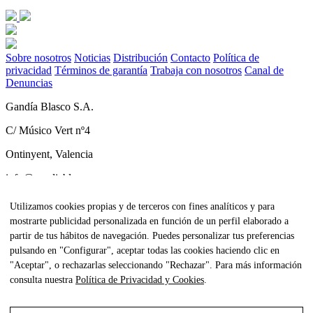
Sobre nosotros
Noticias
Distribución
Contacto
Política de
privacidad
Términos de garantía
Trabaja con nosotros
Canal de
Denuncias
Gandía Blasco S.A.
C/ Músico Vert nº4
Ontinyent, Valencia
info@gandiablasco.com
Tel +34 962 911 320
Utilizamos cookies propias y de terceros con fines analíticos y para
mostrarte publicidad personalizada en función de un perfil elaborado a
CIF: ESA46011888
partir de tus hábitos de navegación. Puedes personalizar tus preferencias
Subscríbete a nuestra newsletter
pulsando en "Configurar", aceptar todas las cookies haciendo clic en
"Aceptar", o rechazarlas seleccionando "Rechazar". Para más información
Para estar al tanto de todas nuestras noticias y recibir contenido
consulta nuestra
Política de Privacidad y Cookies
.
exclusivo haz click
aquí.