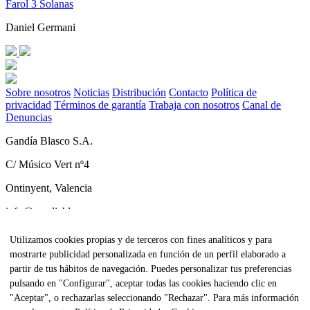
Farol 3 Solanas
Daniel Germani
Sobre nosotros
Noticias
Distribución
Contacto
Política de
privacidad
Términos de garantía
Trabaja con nosotros
Canal de
Denuncias
Gandía Blasco S.A.
C/ Músico Vert nº4
Ontinyent, Valencia
info@gandiablasco.com
Tel +34 962 911 320
Utilizamos cookies propias y de terceros con fines analíticos y para
mostrarte publicidad personalizada en función de un perfil elaborado a
CIF: ESA46011888
partir de tus hábitos de navegación. Puedes personalizar tus preferencias
Subscríbete a nuestra newsletter
pulsando en "Configurar", aceptar todas las cookies haciendo clic en
"Aceptar", o rechazarlas seleccionando "Rechazar". Para más información
Para estar al tanto de todas nuestras noticias y recibir contenido