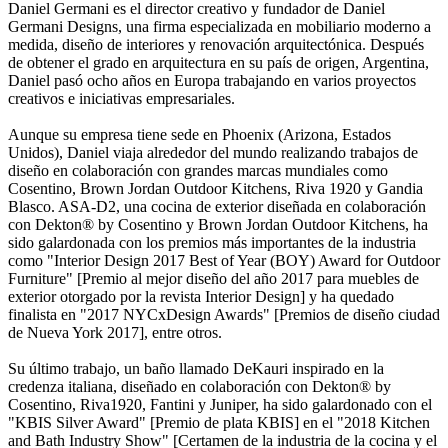
Daniel Germani es el director creativo y fundador de Daniel
Germani Designs, una firma especializada en mobiliario moderno a
medida, diseño de interiores y renovación arquitectónica. Después
de obtener el grado en arquitectura en su país de origen, Argentina,
Daniel pasó ocho años en Europa trabajando en varios proyectos
creativos e iniciativas empresariales.
Aunque su empresa tiene sede en Phoenix (Arizona, Estados
Unidos), Daniel viaja alrededor del mundo realizando trabajos de
diseño en colaboración con grandes marcas mundiales como
Cosentino, Brown Jordan Outdoor Kitchens, Riva 1920 y Gandia
Blasco. ASA-D2, una cocina de exterior diseñada en colaboración
con Dekton® by Cosentino y Brown Jordan Outdoor Kitchens, ha
sido galardonada con los premios más importantes de la industria
como "Interior Design 2017 Best of Year (BOY) Award for Outdoor
Furniture" [Premio al mejor diseño del año 2017 para muebles de
exterior otorgado por la revista Interior Design] y ha quedado
finalista en "2017 NYCxDesign Awards" [Premios de diseño ciudad
de Nueva York 2017], entre otros.
Su último trabajo, un baño llamado DeKauri inspirado en la
credenza italiana, diseñado en colaboración con Dekton® by
Cosentino, Riva1920, Fantini y Juniper, ha sido galardonado con el
"KBIS Silver Award" [Premio de plata KBIS] en el "2018 Kitchen
and Bath Industry Show" [Certamen de la industria de la cocina y el