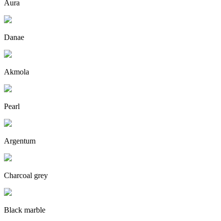
Aura
Danae
Akmola
Pearl
Argentum
Charcoal grey
Black marble