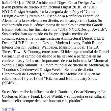
baño 2018], el "2018 Architectural Digest Great Design Award"
[Gran premio de diseño Architectural Digest 2018], el "2018
NYCXDesign Awards" en la categoría de baño y el "German
Design Award" [Premio de Diseño de la República Federal de
Alemania] a la excelencia en diseño, en la categoría de baño. Su
colaboración con la icónica marca de muebles de exterior Gandia
Blasco, Solanas, fue finalista en los "2018 NYCXDesign Awards".
Sus diseños han aparecido en los principales medios de
comunicación, entre los que destacan Architectural Digest, ELLE
Décor, LUXE Interiors + Design, Modern Luxury, Robb Report,
Interior Design, Surface, Wallpaper, Mansion Global, The LA
Times, Town & Country, entre otros. El liderazgo mundial de Daniel
Germani en el campo del diseño le ha llevado a participar en las
conferencias y ferias más importantes de esta industria: la "Montreal
World Design Summit" [Cumbre mundial de diseño de Montreal], la
"London’s Clerkenwell Design Week" [Semana de diseño
Clerkenwell de Londres], el "Salone del Mobile 2018" y en las
ediciones 2017 y 2018 del "Kitchen and Bath Industry Show
(KBIS)".
Su estética recibe la influencia de la Bauhaus, Oscar Niemeyer, Le
Corbusier, Mies y Frank Lloyd Wright, y su filosofía es sencilla: el
buen diseño siempre debe ser honesto e inspirador."
Ver más