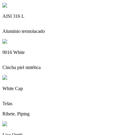
AISI 316 L
Aluminio termolacado
9016 White
Cincha piel sintética
White Cap
Telas
Ribete. Piping
Liso Optik