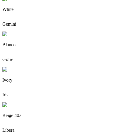
White
Gemini
Blanco
Gofre
Ivory
Iris
Beige 403
Libera