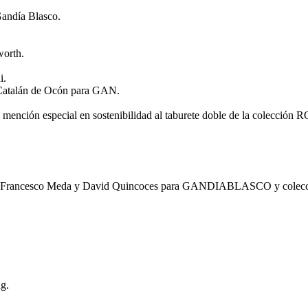
Gandía Blasco.
orth.
i.
atalán de Ocón para GAN.
n especial en sostenibilidad al taburete doble de la colección
 por Francesco Meda y David Quincoces para GANDIABLASCO y colecc
g.