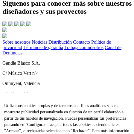
Síguenos para conocer más sobre nuestros
diseñadores y sus proyectos
Sobre nosotros
Noticias
Distribución
Contacto
Política de
privacidad
Términos de garantía
Trabaja con nosotros
Canal de
Denuncias
Gandía Blasco S.A.
C/ Músico Vert nº4
Ontinyent, Valencia
info@gandiablasco.com
Tel +34 962 911 320
Utilizamos cookies propias y de terceros con fines analíticos y para
mostrarte publicidad personalizada en función de un perfil elaborado a
CIF: ESA46011888
partir de tus hábitos de navegación. Puedes personalizar tus preferencias
Subscríbete a nuestra newsletter
pulsando en "Configurar", aceptar todas las cookies haciendo clic en
"Aceptar", o rechazarlas seleccionando "Rechazar". Para más información