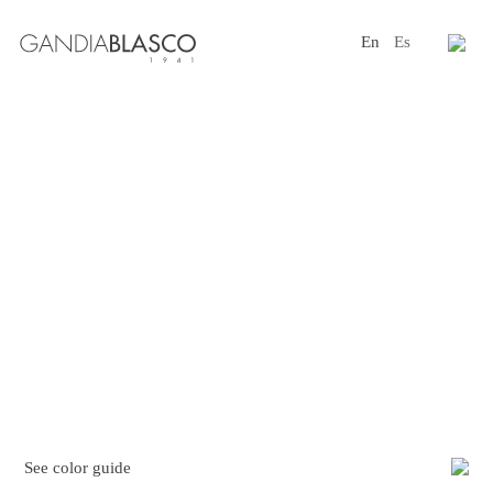
En
Es
Editorial
Products
Projects
Professionals
Distribution
Gandía Blasco Group
Our brands
See color guide