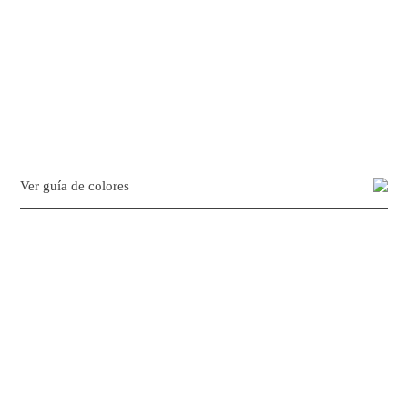
Ver guía de colores
Aluminio termolacado
9016 White