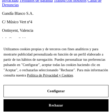
privacidad
Términos de garantía
Trabaja con nosotros
Canal de
Denuncias
Gandía Blasco S.A.
C/ Músico Vert nº4
Ontinyent, Valencia
info@gandiablasco.com
Tel +34 962 911 320
Utilizamos cookies propias y de terceros con fines analíticos y para
mostrarte publicidad personalizada en función de un perfil elaborado a
CIF: ESA46011888
partir de tus hábitos de navegación. Puedes personalizar tus preferencias
Subscríbete a nuestra newsletter
pulsando en "Configurar", aceptar todas las cookies haciendo clic en
"Aceptar", o rechazarlas seleccionando "Rechazar". Para más información
Para estar al tanto de todas nuestras noticias y recibir contenido
consulta nuestra
Política de Privacidad y Cookies
.
exclusivo haz click
aquí.
Configurar
All Rights Reserved. © Gandia Blasco. 2024
Rechazar
Aviso Legal