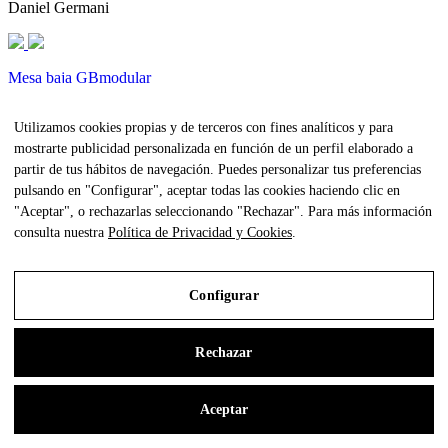
Daniel Germani
Mesa baja GBmodular
José A. Gandía-Blasco Canales
Utilizamos cookies propias y de terceros con fines analíticos y para
mostrarte publicidad personalizada en función de un perfil elaborado a
partir de tus hábitos de navegación. Puedes personalizar tus preferencias
Farol 3 Fez
pulsando en "Configurar", aceptar todas las cookies haciendo clic en
"Aceptar", o rechazarlas seleccionando "Rechazar". Para más información
José A. Gandía-Blasco Canales
consulta nuestra
Política de Privacidad y Cookies
.
Farol 4 Fez
Configurar
José A. Gandía-Blasco Canales
Rechazar
Quemador 3 Llar
Aceptar
Borja García