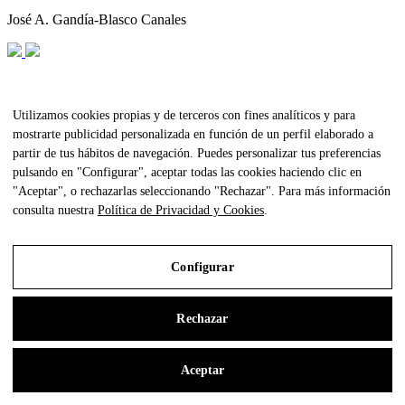
José A. Gandía-Blasco Canales
Quemador 3 Llar
Borja García
Utilizamos cookies propias y de terceros con fines analíticos y para
mostrarte publicidad personalizada en función de un perfil elaborado a
partir de tus hábitos de navegación. Puedes personalizar tus preferencias
pulsando en "Configurar", aceptar todas las cookies haciendo clic en
Sombrilla circular Brisa
"Aceptar", o rechazarlas seleccionando "Rechazar". Para más información
GANDIABLASCO Studio
consulta nuestra
Política de Privacidad y Cookies
.
Configurar
Sombrilla cuadrada Brisa
GANDIABLASCO Studio
Rechazar
Sombrilla Ensombra
Aceptar
Odosdesign