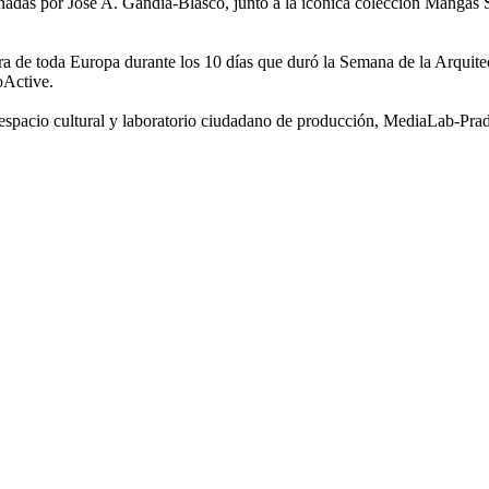
ñadas por José A. Gandía-Blasco, junto a la icónica colección Mangas 
a de toda Europa durante los 10 días que duró la Semana de la Arquitec
oActive.
espacio cultural y laboratorio ciudadano de producción, MediaLab-Pra