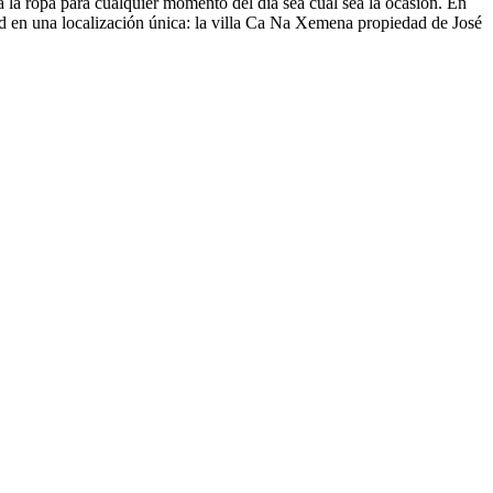
a la ropa para cualquier momento del día sea cual sea la ocasión. En
dad en una localización única: la villa Ca Na Xemena propiedad de José