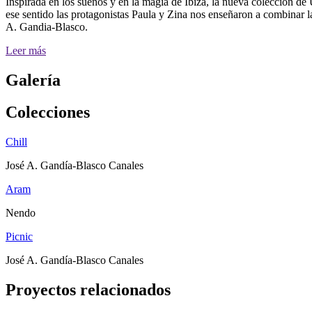
Inspirada en los sueños y en la magia de Ibiza, la nueva colección de 
ese sentido las protagonistas Paula y Zina nos enseñaron a combinar l
A. Gandia-Blasco.
Leer más
Galería
Colecciones
Chill
José A. Gandía-Blasco Canales
Aram
Nendo
Picnic
José A. Gandía-Blasco Canales
Proyectos relacionados