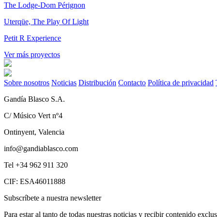
The Lodge-Dom Pérignon
Uterqüe, The Play Of Light
Petit R Experience
Ver más proyectos
Sobre nosotros
Noticias
Distribución
Contacto
Política de privacidad
Gandía Blasco S.A.
C/ Músico Vert nº4
Ontinyent, Valencia
info@gandiablasco.com
Tel +34 962 911 320
CIF: ESA46011888
Subscríbete a nuestra newsletter
Para estar al tanto de todas nuestras noticias y recibir contenido exclu