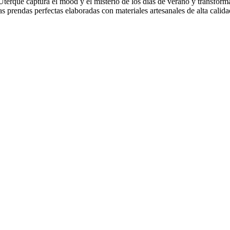
Uterqüe captura el mood y el misterio de los días de verano y transform
as prendas perfectas elaboradas con materiales artesanales de alta cali