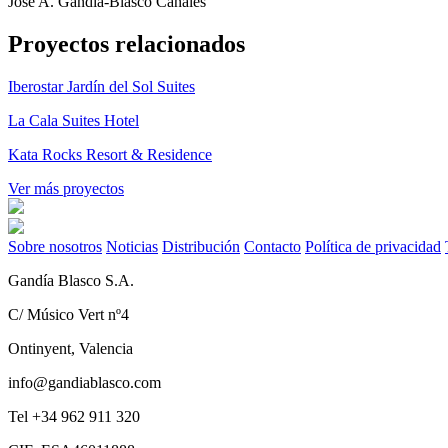
José A. Gandía-Blasco Canales
Proyectos relacionados
Iberostar Jardín del Sol Suites
La Cala Suites Hotel
Kata Rocks Resort & Residence
Ver más proyectos
Sobre nosotros
Noticias
Distribución
Contacto
Política de privacidad
Gandía Blasco S.A.
C/ Músico Vert nº4
Ontinyent, Valencia
info@gandiablasco.com
Tel +34 962 911 320