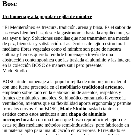
Bosc
Un homenaje a la popular rejilla de mimbre
“El Mediterráneo es frescura, tradición, arena y brisa. Es el sabor de
las cosas bien hechas, desde la gastronomía hasta la arquitectura, ya
sea ayer u hoy. Soluciones sencillas que nos transmiten una mezcla
de paz, bienestar y satisfacción. Las técnicas de tejido estructural
mediante fibras vegetales como el mimbre son parte de nuestra
cultura y hemos querido rendirle homenaje a través de una
abstracción contemporánea que las traslada al aluminio y las integra
en la colección BOSC de manera sutil pero presente.”
Made Studio
BOSC rinde homenaje a la popular rejilla de mimbre, un material
con una fuerte presencia en el
mobiliario tradicional artesano
,
empleado sobre todo en la elaboración de asientos, respaldos y
frentes de múltiples muebles. Su hipnótico entramado favorece la
ventilación, mientras que su flexibilidad aporta ergonomía y permite
formatos curvos. Con BOSC,
Made Studio
traslada tanto su
estética como estos atributos a una
chapa de aluminio
microperforada
con una trama que busca reproducir el tejido de
estas rejillas mediante métodos semi-industriales, pero fabricado en
un material apto para una ubicación en exteriores. El resultado es