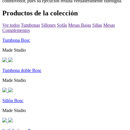
conmovedor, pues su ejecución resulta verdaderamente fidedigna.
Productos de la colección
Ver todos
Tumbonas
Sillones
Sofás
Mesas Bajas
Sillas
Mesas
Complementos
Tumbona Bosc
Made Studio
Tumbona doble Bosc
Made Studio
Sillón Bosc
Made Studio