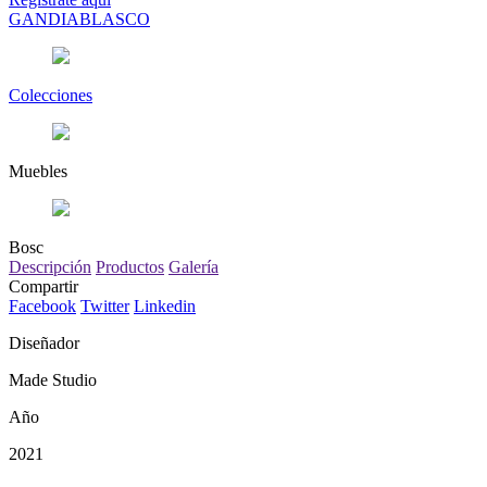
GANDIABLASCO
Colecciones
Muebles
Bosc
Descripción
Productos
Galería
Compartir
Facebook
Twitter
Linkedin
Diseñador
Made Studio
Año
2021