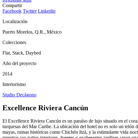
Compartir
Facebook
Twitter
Linkedin
Localización
Puerto Morelos, Q.R., México
Colecciones
Flat, Stack, Daybed
Año del proyecto
2014
Interiorismo
Studio Decágono
Excellence Riviera Cancún
El Excellence Riviera Cancún es un paraíso de lujo situado en el coraz
turquesas del Mar Caribe. La ubicación del hotel no es solo un telón d
mayas, ruinas históricas como Chichén Itzá, y la estimulante vida noc
mientras sus patios interiores, fuentes y exuberantes jardines crean un