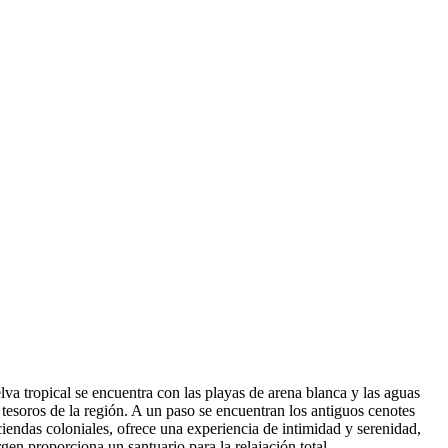
lva tropical se encuentra con las playas de arena blanca y las aguas
 tesoros de la región. A un paso se encuentran los antiguos cenotes
iendas coloniales, ofrece una experiencia de intimidad y serenidad,
rgen proporciona un santuario para la relajación total.