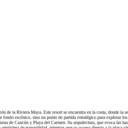
ón de la Riviera Maya. Este resort se encuentra en la costa, donde la se
e fondo escénico, sino un punto de partida estratégico para explorar los
turna de Cancún y Playa del Carmen. Su arquitectura, que evoca las hac
a atmósfera de tranquilidad, mientras que su acceso directo a la playa vi