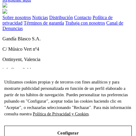
Sobre nosotros
Noticias
Distribución
Contacto
Política de
privacidad
Términos de garantía
Trabaja con nosotros
Canal de
Denuncias
Gandía Blasco S.A.
C/ Músico Vert nº4
Ontinyent, Valencia
info@gandiablasco.com
Tel +34 962 911 320
Utilizamos cookies propias y de terceros con fines analíticos y para
mostrarte publicidad personalizada en función de un perfil elaborado a
CIF: ESA46011888
partir de tus hábitos de navegación. Puedes personalizar tus preferencias
Subscríbete a nuestra newsletter
pulsando en "Configurar", aceptar todas las cookies haciendo clic en
"Aceptar", o rechazarlas seleccionando "Rechazar". Para más información
Para estar al tanto de todas nuestras noticias y recibir contenido
consulta nuestra
Política de Privacidad y Cookies
.
exclusivo haz click
aquí.
Configurar