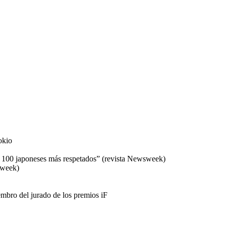
okio
s 100 japoneses más respetados” (revista Newsweek)
sweek)
mbro del jurado de los premios iF