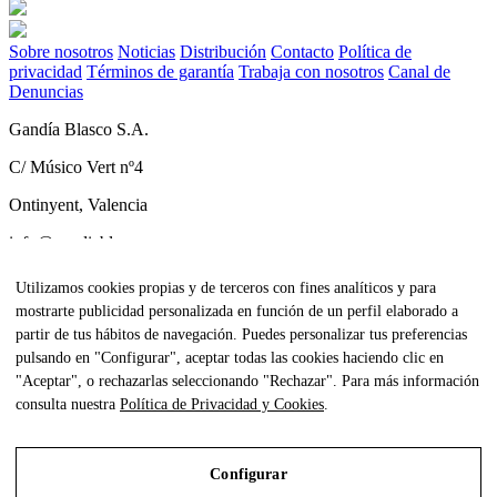
Sobre nosotros
Noticias
Distribución
Contacto
Política de
privacidad
Términos de garantía
Trabaja con nosotros
Canal de
Denuncias
Gandía Blasco S.A.
C/ Músico Vert nº4
Ontinyent, Valencia
info@gandiablasco.com
Tel +34 962 911 320
Utilizamos cookies propias y de terceros con fines analíticos y para
mostrarte publicidad personalizada en función de un perfil elaborado a
CIF: ESA46011888
partir de tus hábitos de navegación. Puedes personalizar tus preferencias
Subscríbete a nuestra newsletter
pulsando en "Configurar", aceptar todas las cookies haciendo clic en
"Aceptar", o rechazarlas seleccionando "Rechazar". Para más información
Para estar al tanto de todas nuestras noticias y recibir contenido
consulta nuestra
Política de Privacidad y Cookies
.
exclusivo haz click
aquí.
Configurar
All Rights Reserved. © Gandia Blasco. 2024