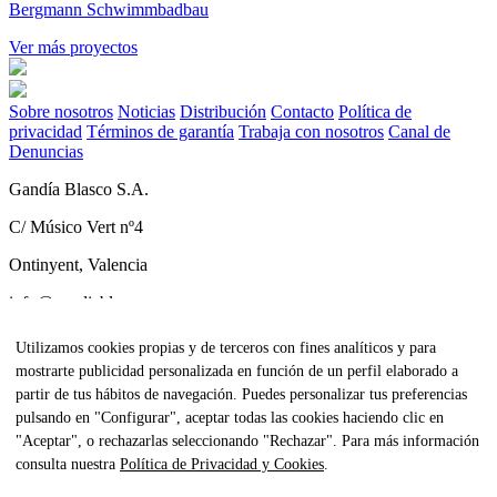
Bergmann Schwimmbadbau
Ver más proyectos
Sobre nosotros
Noticias
Distribución
Contacto
Política de
privacidad
Términos de garantía
Trabaja con nosotros
Canal de
Denuncias
Gandía Blasco S.A.
C/ Músico Vert nº4
Ontinyent, Valencia
info@gandiablasco.com
Tel +34 962 911 320
Utilizamos cookies propias y de terceros con fines analíticos y para
mostrarte publicidad personalizada en función de un perfil elaborado a
CIF: ESA46011888
partir de tus hábitos de navegación. Puedes personalizar tus preferencias
Subscríbete a nuestra newsletter
pulsando en "Configurar", aceptar todas las cookies haciendo clic en
"Aceptar", o rechazarlas seleccionando "Rechazar". Para más información
Para estar al tanto de todas nuestras noticias y recibir contenido
consulta nuestra
Política de Privacidad y Cookies
.
exclusivo haz click
aquí.