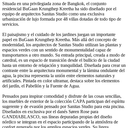
Situada en una privilegiada zona de Bangkok, el conjunto
residencial BuGaan Krungthep Kreetha ha sido diseñado por el
equipo de arquitectos Sanitas Studio como una exclusiva
urbanización de lujo formada por 48 villas dotadas de todo tipo de
servicios.
El paisajismo y el cuidado de los jardines juegan un importante
papel en BuGaan Krungthep Kreetha. Más allá del concepto de
modernidad, los arquitectos de Sanitas Studio utilizan las plantas y
espacios verdes con un sentido de monumentalidad capaz de
transportarnos a otro mundo. Su entrada principal, creada a modo de
catedral, es un espacio de transición desde el bullicio de la ciudad
hasta un entorno de relajación y tranquilidad. Diseñada para crear un
contraste entre la arquitectura monumental y la lámina ondulante del
agua, la piscina representa la unión entre elementos naturales y
artificiales. Pintada en color ultramar, destaca sobre los elementos
del jardín, el Pabellón y la Fuente de Agua.
Pensados para inspirar comodidad y disfrute de las cosas sencillas,
los muebles de exterior de la colección CAPA participan del espíritu
sugerente y de evasión pensado por Sanitas Studio para esta piscina.
Diseñados en exclusiva por el danés Søren Rose para
GANDIABLASCO, sus líneas depuradas propias del diseño
nórdico se integran en el espacio participando de la atmósfera de
confort generada por los amplios espacios verdes. Su ligera