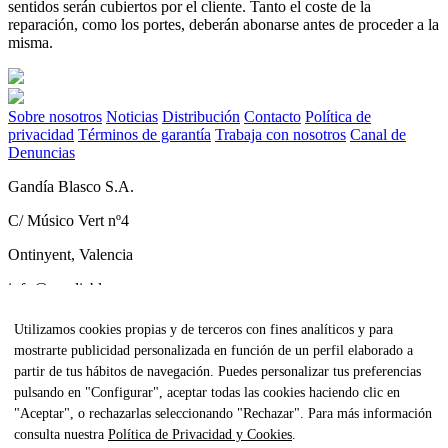
sentidos serán cubiertos por el cliente. Tanto el coste de la
reparación, como los portes, deberán abonarse antes de proceder a la
misma.
Sobre nosotros
Noticias
Distribución
Contacto
Política de
privacidad
Términos de garantía
Trabaja con nosotros
Canal de
Denuncias
Gandía Blasco S.A.
C/ Músico Vert nº4
Ontinyent, Valencia
info@gandiablasco.com
Tel +34 962 911 320
Utilizamos cookies propias y de terceros con fines analíticos y para
mostrarte publicidad personalizada en función de un perfil elaborado a
CIF: ESA46011888
partir de tus hábitos de navegación. Puedes personalizar tus preferencias
Subscríbete a nuestra newsletter
pulsando en "Configurar", aceptar todas las cookies haciendo clic en
"Aceptar", o rechazarlas seleccionando "Rechazar". Para más información
Para estar al tanto de todas nuestras noticias y recibir contenido
consulta nuestra
Política de Privacidad y Cookies
.
exclusivo haz click
aquí.