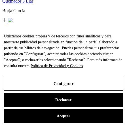
Quemador 3 Llar
Borja García
Sombrilla circular Brisa
Utilizamos cookies propias y de terceros con fines analíticos y para
GANDIABLASCO Studio
mostrarte publicidad personalizada en función de un perfil elaborado a
partir de tus hábitos de navegación. Puedes personalizar tus preferencias
pulsando en "Configurar", aceptar todas las cookies haciendo clic en
Sombrilla cuadrada Brisa
"Aceptar", o rechazarlas seleccionando "Rechazar". Para más información
consulta nuestra
Política de Privacidad y Cookies
.
GANDIABLASCO Studio
Configurar
Sombrilla Ensombra
Odosdesign
Rechazar
Aceptar
Mesa tumbona Islablanca