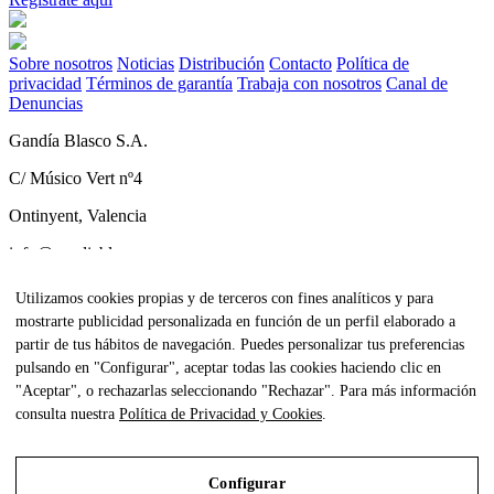
Sobre nosotros
Noticias
Distribución
Contacto
Política de
privacidad
Términos de garantía
Trabaja con nosotros
Canal de
Denuncias
Gandía Blasco S.A.
C/ Músico Vert nº4
Ontinyent, Valencia
info@gandiablasco.com
Tel +34 962 911 320
Utilizamos cookies propias y de terceros con fines analíticos y para
mostrarte publicidad personalizada en función de un perfil elaborado a
CIF: ESA46011888
partir de tus hábitos de navegación. Puedes personalizar tus preferencias
Subscríbete a nuestra newsletter
pulsando en "Configurar", aceptar todas las cookies haciendo clic en
"Aceptar", o rechazarlas seleccionando "Rechazar". Para más información
Para estar al tanto de todas nuestras noticias y recibir contenido
consulta nuestra
Política de Privacidad y Cookies
.
exclusivo haz click
aquí.
Configurar